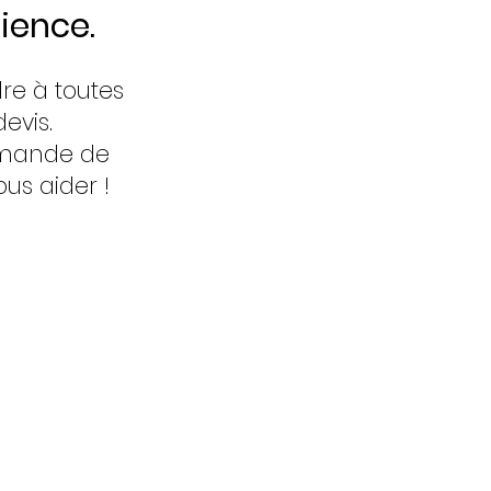
ience.
re à toutes
evis.
demande de
us aider !